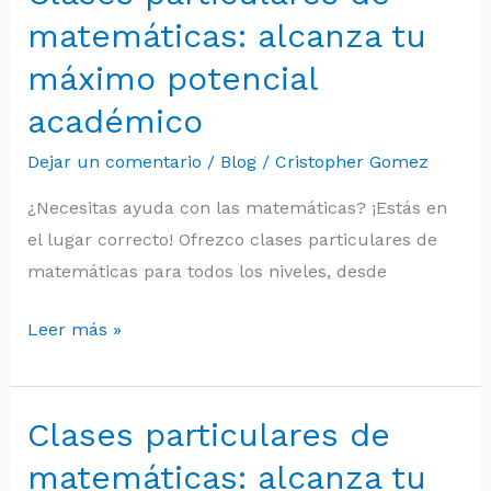
particulares
matemáticas: alcanza tu
de
máximo potencial
matemáticas:
académico
alcanza
tu
Dejar un comentario
/
Blog
/
Cristopher Gomez
máximo
¿Necesitas ayuda con las matemáticas? ¡Estás en
potencial
el lugar correcto! Ofrezco clases particulares de
académico
matemáticas para todos los niveles, desde
Leer más »
Clases particulares de
Clases
particulares
matemáticas: alcanza tu