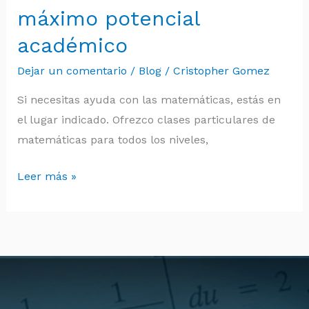
de
máximo potencial
matemáticas:
académico
alcanza
tu
Dejar un comentario
/
Blog
/
Cristopher Gomez
máximo
Si necesitas ayuda con las matemáticas, estás en
potencial
el lugar indicado. Ofrezco clases particulares de
académico
matemáticas para todos los niveles,
Leer más »