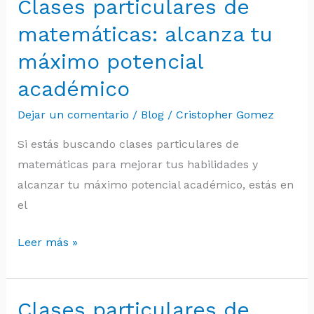
Clases particulares de
Clases
particulares
matemáticas: alcanza tu
de
máximo potencial
matemáticas:
académico
alcanza
tu
Dejar un comentario
/
Blog
/
Cristopher Gomez
máximo
Si estás buscando clases particulares de
potencial
matemáticas para mejorar tus habilidades y
académico
alcanzar tu máximo potencial académico, estás en
el
Leer más »
Clases particulares de
Clases