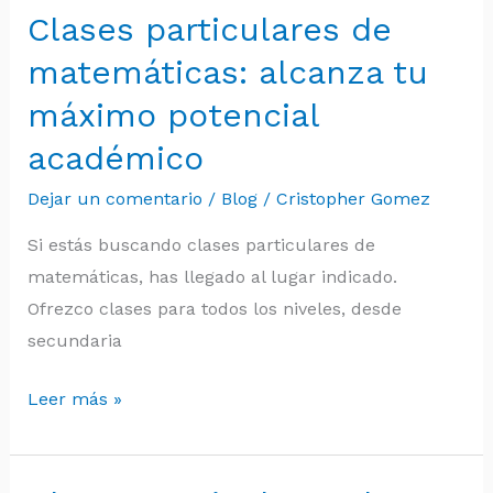
Clases particulares de
Clases
particulares
matemáticas: alcanza tu
de
máximo potencial
matemáticas:
académico
alcanza
tu
Dejar un comentario
/
Blog
/
Cristopher Gomez
máximo
Si estás buscando clases particulares de
potencial
matemáticas, has llegado al lugar indicado.
académico
Ofrezco clases para todos los niveles, desde
secundaria
Leer más »