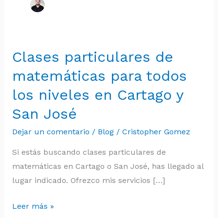
Clases particulares de
Clases
particulares
matemáticas para todos
de
los niveles en Cartago y
matemáticas
San José
para
todos
Dejar un comentario
/
Blog
/
Cristopher Gomez
los
Si estás buscando clases particulares de
niveles
matemáticas en Cartago o San José, has llegado al
en
lugar indicado. Ofrezco mis servicios […]
Cartago
y
Leer más »
San