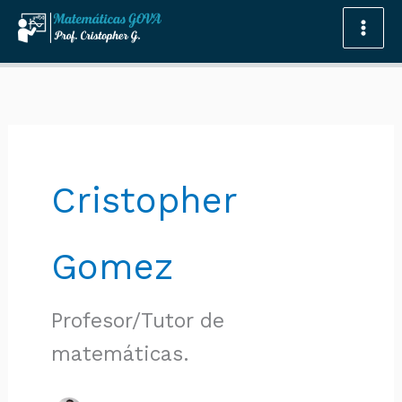
Omitir
e
ir
al
contenido
Cristopher
Gomez
Profesor/Tutor de
matemáticas.