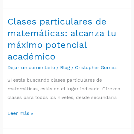
José
Clases particulares de
Clases
particulares
matemáticas: alcanza tu
de
máximo potencial
matemáticas:
académico
alcanza
tu
Dejar un comentario
/
Blog
/
Cristopher Gomez
máximo
Si estás buscando clases particulares de
potencial
matemáticas, estás en el lugar indicado. Ofrezco
académico
clases para todos los niveles, desde secundaria
Leer más »