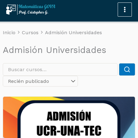
Omitir
e
ir
al
Inicio
Cursos
Admisión Universidades
contenido
Admisión Universidades